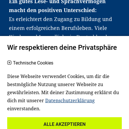
Ein gutes Lese- und Sprachvermögen
macht den positiven Unterschied:
Es erleichtert den Zugang zu Bildung und
einem erfolgreichen Berufsleben. Viele
Kinder und Jugendliche in Deutschland
haben aber große Schwierigkeiten dabei.
Wir respektieren deine Privatsphäre
Unser Angebot richtet sich deshalb gezielt
an Familien sowie an Erzieher*innen,
Technische Cookies
Lehrer*innen und andere
Diese Webseite verwendet Cookies, um dir die
Fachexpert*innen. Dafür arbeiten wir eng
bestmögliche Nutzung unserer Webseite zu
mit Ministerien, wissenschaftlichen
gewährleisten. Mit deiner Zustimmung erklärst du
Einrichtungen, Verbänden, Unternehmen
dich mit unserer
Datenschutzerklärung
und anderen Stiftungen zusammen.
einverstanden.
ALLE AKZEPTIEREN