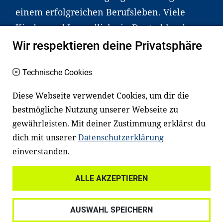
einem erfolgreichen Berufsleben. Viele
Kinder und Jugendliche in Deutschland
haben aber große Schwierigkeiten dabei.
Wir respektieren deine Privatsphäre
Unser Angebot richtet sich deshalb gezielt
an Familien sowie an Erzieher*innen,
Technische Cookies
Lehrer*innen und andere
Diese Webseite verwendet Cookies, um dir die
Fachexpert*innen. Dafür arbeiten wir eng
bestmögliche Nutzung unserer Webseite zu
mit Ministerien, wissenschaftlichen
gewährleisten. Mit deiner Zustimmung erklärst du
Einrichtungen, Verbänden, Unternehmen
dich mit unserer
Datenschutzerklärung
und anderen Stiftungen zusammen.
einverstanden.
ALLE AKZEPTIEREN
Widerrufsrecht
Datenschutz
AUSWAHL SPEICHERN