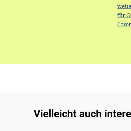
weite
für G
Coro
Vielleicht auch inter