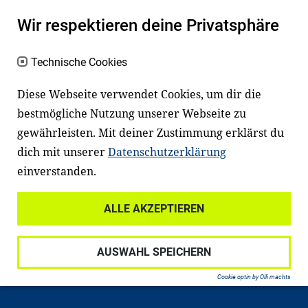
macht den positiven Unterschied:
Wir respektieren deine Privatsphäre
Es erleichtert den Zugang zu Bildung und
einem erfolgreichen Berufsleben. Viele
Technische Cookies
Kinder und Jugendliche in Deutschland
haben aber große Schwierigkeiten dabei.
Diese Webseite verwendet Cookies, um dir die
Unser Angebot richtet sich deshalb gezielt
bestmögliche Nutzung unserer Webseite zu
an Familien sowie an Erzieher*innen,
gewährleisten. Mit deiner Zustimmung erklärst du
dich mit unserer
Datenschutzerklärung
Lehrer*innen und andere
einverstanden.
Fachexpert*innen. Dafür arbeiten wir eng
mit Ministerien, wissenschaftlichen
ALLE AKZEPTIEREN
Einrichtungen, Verbänden, Unternehmen
und anderen Stiftungen zusammen.
AUSWAHL SPEICHERN
Cookie optin by Olli machts