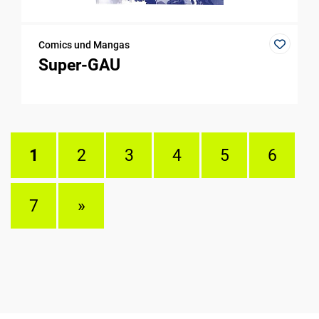
Comics und Mangas
Super-GAU
1
2
3
4
5
6
7
»