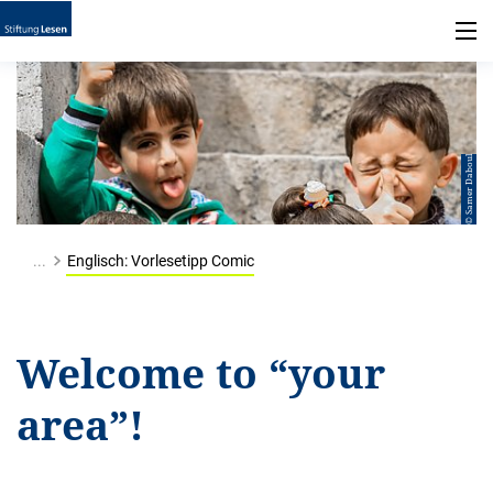
© Samer Daboul
...
Englisch: Vorlesetipp Comic
Welcome to “your
area”!