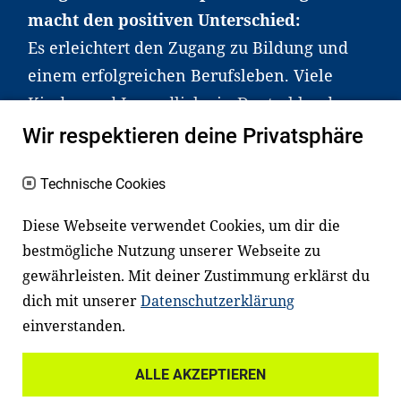
macht den positiven Unterschied:
Es erleichtert den Zugang zu Bildung und
einem erfolgreichen Berufsleben. Viele
Kinder und Jugendliche in Deutschland
haben aber große Schwierigkeiten dabei.
Wir respektieren deine Privatsphäre
Unser Angebot richtet sich deshalb gezielt
an Familien sowie an Erzieher*innen,
Technische Cookies
Lehrer*innen und andere
Diese Webseite verwendet Cookies, um dir die
Fachexpert*innen. Dafür arbeiten wir eng
bestmögliche Nutzung unserer Webseite zu
mit Ministerien, wissenschaftlichen
gewährleisten. Mit deiner Zustimmung erklärst du
Einrichtungen, Verbänden, Unternehmen
dich mit unserer
Datenschutzerklärung
und anderen Stiftungen zusammen.
einverstanden.
ALLE AKZEPTIEREN