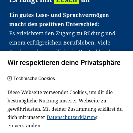
gezielten Unterstützung in Schule und Freizeit.
Ein gutes Lese- und Sprachvermögen
Welche Rolle spielt das Elternhaus beim
macht den positiven Unterschied:
Lesenlernen?
Es erleichtert den Zugang zu Bildung und
einem erfolgreichen Berufsleben. Viele
Das Elternhaus hat großen Einfluss auf das
Kinder und Jugendliche in Deutschland
Lesenlernen: Kinder, denen zum Beispiel
haben aber große Schwierigkeiten dabei.
Wir respektieren deine Privatsphäre
regelmäßig vorgelesen wird, entwickeln meist
Unser Angebot richtet sich deshalb gezielt
bessere Lesefähigkeiten. Gleichzeitig zeigt sich,
an Familien sowie an Erzieher*innen,
Technische Cookies
dass viele Eltern aufgrund von Stress,
Lehrer*innen und andere
Zeitmangel oder fehlenden Büchern
Diese Webseite verwendet Cookies, um dir die
Fachexpert*innen. Dafür arbeiten wir eng
Unterstützung brauchen.
bestmögliche Nutzung unserer Webseite zu
mit Ministerien, wissenschaftlichen
gewährleisten. Mit deiner Zustimmung erklärst du
Einrichtungen, Verbänden, Unternehmen
dich mit unserer
Datenschutzerklärung
und anderen Stiftungen zusammen.
einverstanden.