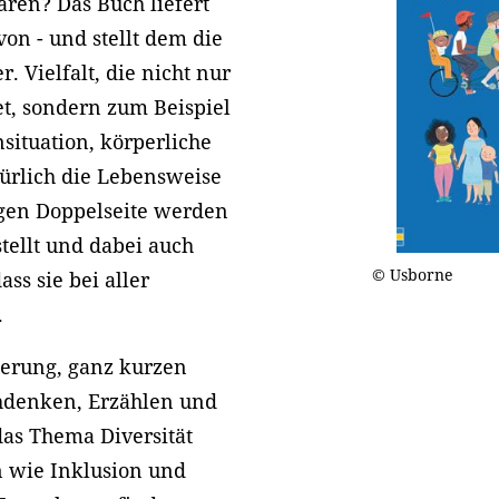
ären? Das Buch liefert
von - und stellt dem die
 Vielfalt, die nicht nur
et, sondern zum Beispiel
situation, körperliche
ürlich die Lebensweise
igen Doppelseite werden
tellt und dabei auch
© Usborne
ss sie bei aller
.
ederung, ganz kurzen
hdenken, Erzählen und
das Thema Diversität
n wie Inklusion und