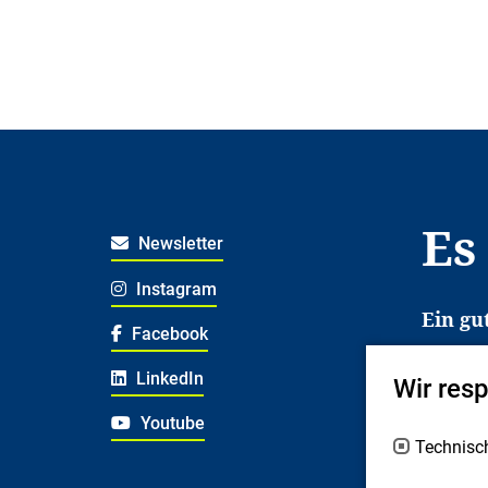
Es
Newsletter
Instagram
Ein gu
Facebook
Es erl
LinkedIn
Wir res
Jugend
deshal
Youtube
Technisc
Fachex