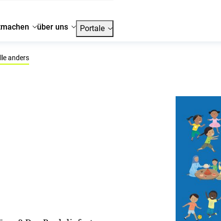
tmachen
über uns
Portale
lle anders