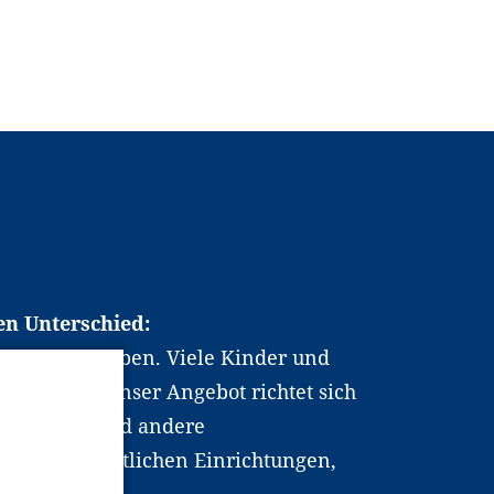
en Unterschied:
chen Berufsleben. Viele Kinder und
ten dabei. Unser Angebot richtet sich
hrer*innen und andere
, wissenschaftlichen Einrichtungen,