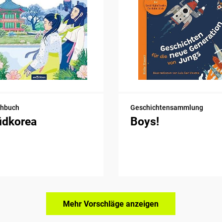
chbuch
Geschichtensammlung
üdkorea
Boys!
Mehr Vorschläge anzeigen