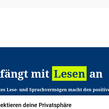
 fängt mit
Lesen
an
tes Lese- und Sprachvermögen macht den positiv
eichtert den Zugang zu Bildung und einem erfolgrei
pektieren deine Privatsphäre
liche in Deutschland haben aber große Schwierigkei