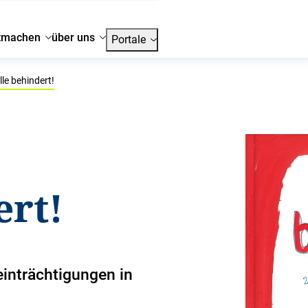
tmachen
über uns
Portale
lle behindert!
ert!
inträchtigungen in