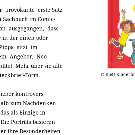
er provokante erste Satz
en Sachbuch im Comic-
on ausgegangen, dass
e in der einen oder
Pippa sitzt im
t ein Angeber, Neo
tet. Mehr über sie alle
© Klett Kinderb
Steckbrief-Form.
sicher kontrovers
eshalb zum Nachdenken
das als Einzige in
 Die Porträts basieren
ber ihre Besonderheiten