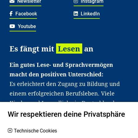
Newsletter
Instagram
Facebook
LinkedIn
Youtube
Es fängt mit
Lesen
an
Ein gutes Lese- und Sprachvermögen
macht den positiven Unterschied:
Es erleichtert den Zugang zu Bildung und
einem erfolgreichen Berufsleben. Viele
Kinder und Jugendliche in Deutschland
haben aber große Schwierigkeiten dabei.
Wir respektieren deine Privatsphäre
Unser Angebot richtet sich deshalb gezielt
an Familien sowie an Erzieher*innen,
Technische Cookies