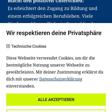
macht den positiven Unterschied:
Es erleichtert den Zugang zu Bildung und
einem erfolgreichen Berufsleben. Viele
Kinder und Jugendliche in Deutschland
haben aber große Schwierigkeiten dabei.
Wir respektieren deine Privatsphäre
Unser Angebot richtet sich deshalb gezielt
an Familien sowie an Erzieher*innen,
Technische Cookies
Lehrer*innen und andere
Diese Webseite verwendet Cookies, um dir die
Fachexpert*innen. Dafür arbeiten wir eng
bestmögliche Nutzung unserer Webseite zu
mit Ministerien, wissenschaftlichen
gewährleisten. Mit deiner Zustimmung erklärst du
Einrichtungen, Verbänden, Unternehmen
dich mit unserer
Datenschutzerklärung
und anderen Stiftungen zusammen.
einverstanden.
ALLE AKZEPTIEREN