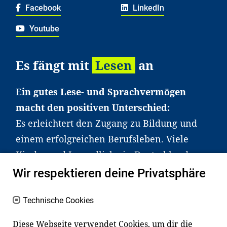
Facebook
LinkedIn
Youtube
Es fängt mit
Lesen
an
Ein gutes Lese- und Sprachvermögen
macht den positiven Unterschied:
Es erleichtert den Zugang zu Bildung und
einem erfolgreichen Berufsleben. Viele
Kinder und Jugendliche in Deutschland
haben aber große Schwierigkeiten dabei.
Wir respektieren deine Privatsphäre
Unser Angebot richtet sich deshalb gezielt
an Familien sowie an Erzieher*innen,
Technische Cookies
Lehrer*innen und andere
Diese Webseite verwendet Cookies, um dir die