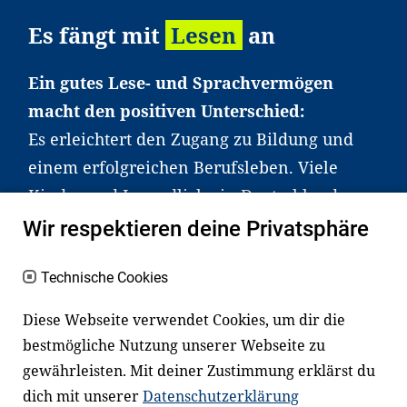
Es fängt mit
Lesen
an
Ein gutes Lese- und Sprachvermögen
macht den positiven Unterschied:
Es erleichtert den Zugang zu Bildung und
einem erfolgreichen Berufsleben. Viele
Kinder und Jugendliche in Deutschland
haben aber große Schwierigkeiten dabei.
Wir respektieren deine Privatsphäre
Unser Angebot richtet sich deshalb gezielt
an Familien sowie an Erzieher*innen,
Technische Cookies
Lehrer*innen und andere
Diese Webseite verwendet Cookies, um dir die
Fachexpert*innen. Dafür arbeiten wir eng
bestmögliche Nutzung unserer Webseite zu
mit Ministerien, wissenschaftlichen
gewährleisten. Mit deiner Zustimmung erklärst du
Einrichtungen, Verbänden, Unternehmen
dich mit unserer
Datenschutzerklärung