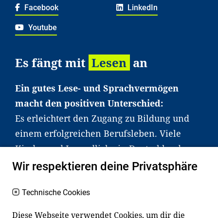
Facebook
LinkedIn
Youtube
Es fängt mit
Lesen
an
Ein gutes Lese- und Sprachvermögen
macht den positiven Unterschied:
Es erleichtert den Zugang zu Bildung und
einem erfolgreichen Berufsleben. Viele
Kinder und Jugendliche in Deutschland
haben aber große Schwierigkeiten dabei.
Wir respektieren deine Privatsphäre
Unser Angebot richtet sich deshalb gezielt
an Familien sowie an Erzieher*innen,
Technische Cookies
Lehrer*innen und andere
Diese Webseite verwendet Cookies, um dir die