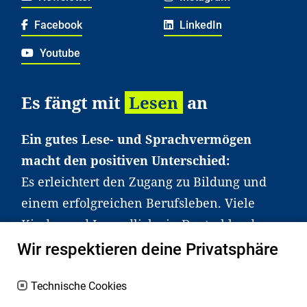
Facebook
LinkedIn
Youtube
Es fängt mit
Lesen
an
Ein gutes Lese- und Sprachvermögen
macht den positiven Unterschied:
Es erleichtert den Zugang zu Bildung und
einem erfolgreichen Berufsleben. Viele
Kinder und Jugendliche in Deutschland
haben aber große Schwierigkeiten dabei.
Wir respektieren deine Privatsphäre
Unser Angebot richtet sich deshalb gezielt
an Familien sowie an Erzieher*innen,
Technische Cookies