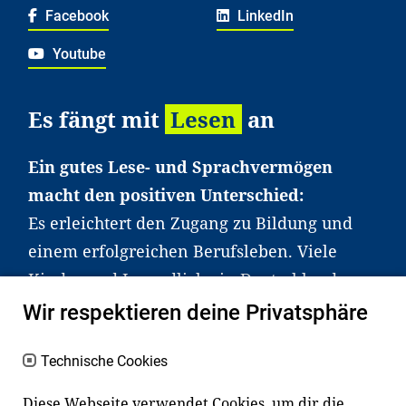
Facebook
LinkedIn
Youtube
Es fängt mit
Lesen
an
Ein gutes Lese- und Sprachvermögen
macht den positiven Unterschied:
Es erleichtert den Zugang zu Bildung und
einem erfolgreichen Berufsleben. Viele
Kinder und Jugendliche in Deutschland
haben aber große Schwierigkeiten dabei.
Wir respektieren deine Privatsphäre
Unser Angebot richtet sich deshalb gezielt
an Familien sowie an Erzieher*innen,
Technische Cookies
Lehrer*innen und andere
Diese Webseite verwendet Cookies, um dir die