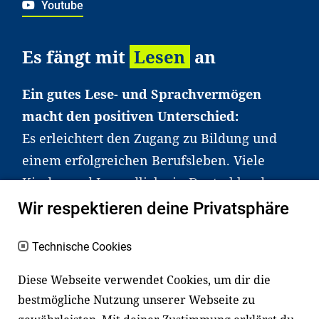
Youtube
Es fängt mit
Lesen
an
Ein gutes Lese- und Sprachvermögen
macht den positiven Unterschied:
Es erleichtert den Zugang zu Bildung und
einem erfolgreichen Berufsleben. Viele
Kinder und Jugendliche in Deutschland
haben aber große Schwierigkeiten dabei.
Wir respektieren deine Privatsphäre
Unser Angebot richtet sich deshalb gezielt
an Familien sowie an Erzieher*innen,
Technische Cookies
Lehrer*innen und andere
Diese Webseite verwendet Cookies, um dir die
Fachexpert*innen. Dafür arbeiten wir eng
bestmögliche Nutzung unserer Webseite zu
mit Ministerien, wissenschaftlichen