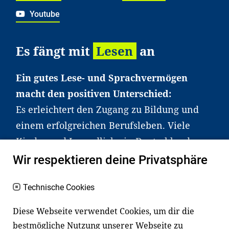
Youtube
Es fängt mit
Lesen
an
Ein gutes Lese- und Sprachvermögen
macht den positiven Unterschied:
Es erleichtert den Zugang zu Bildung und
einem erfolgreichen Berufsleben. Viele
Kinder und Jugendliche in Deutschland
haben aber große Schwierigkeiten dabei.
Wir respektieren deine Privatsphäre
Unser Angebot richtet sich deshalb gezielt
an Familien sowie an Erzieher*innen,
Technische Cookies
Lehrer*innen und andere
Diese Webseite verwendet Cookies, um dir die
Fachexpert*innen. Dafür arbeiten wir eng
bestmögliche Nutzung unserer Webseite zu