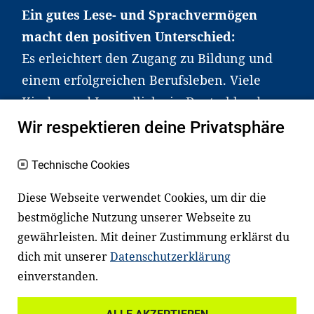
Ein gutes Lese- und Sprachvermögen
macht den positiven Unterschied:
Es erleichtert den Zugang zu Bildung und
einem erfolgreichen Berufsleben. Viele
Kinder und Jugendliche in Deutschland
haben aber große Schwierigkeiten dabei.
Wir respektieren deine Privatsphäre
Unser Angebot richtet sich deshalb gezielt
Technische Cookies
an Familien sowie an Erzieher*innen,
Lehrer*innen und andere
Diese Webseite verwendet Cookies, um dir die
Fachexpert*innen. Dafür arbeiten wir eng
bestmögliche Nutzung unserer Webseite zu
mit Ministerien, wissenschaftlichen
gewährleisten. Mit deiner Zustimmung erklärst du
Einrichtungen, Verbänden, Unternehmen
dich mit unserer
Datenschutzerklärung
und anderen Stiftungen zusammen.
einverstanden.