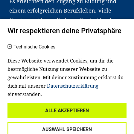
Es erleichtert den Zugang zu Bildung und
einem erfolgreichen Berufsleben. Viele
Kinder und Jugendliche in Deutschland
haben aber große Schwierigkeiten dabei.
Wir respektieren deine Privatsphäre
Unser Angebot richtet sich deshalb gezielt
an Familien sowie an Erzieher*innen,
Technische Cookies
Lehrer*innen und andere
Diese Webseite verwendet Cookies, um dir die
Fachexpert*innen. Dafür arbeiten wir eng
bestmögliche Nutzung unserer Webseite zu
mit Ministerien, wissenschaftlichen
gewährleisten. Mit deiner Zustimmung erklärst du
Einrichtungen, Verbänden, Unternehmen
dich mit unserer
Datenschutzerklärung
und anderen Stiftungen zusammen.
einverstanden.
ALLE AKZEPTIEREN
Widerrufsrecht
Datenschutz
AUSWAHL SPEICHERN