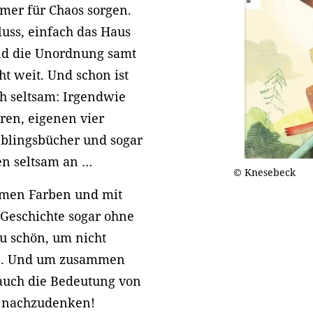
mmer für Chaos sorgen.
uss, einfach das Haus
nd die Unordnung samt
ht weit. Und schon ist
ch seltsam: Irgendwie
ren, eigenen vier
eblingsbücher und sogar
n seltsam an …
© Knesebeck
armen Farben und mit
e Geschichte sogar ohne
 zu schön, um nicht
en. Und um zusammen
auch die Bedeutung von
 nachzudenken!