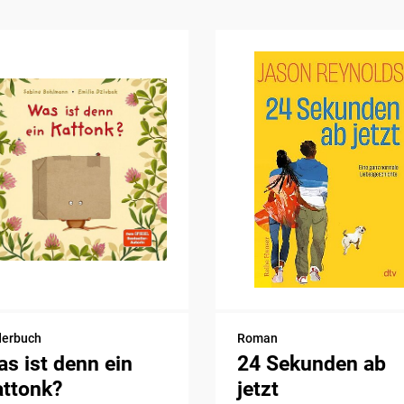
derbuch
Roman
s ist denn ein
24 Sekunden ab
attonk?
jetzt