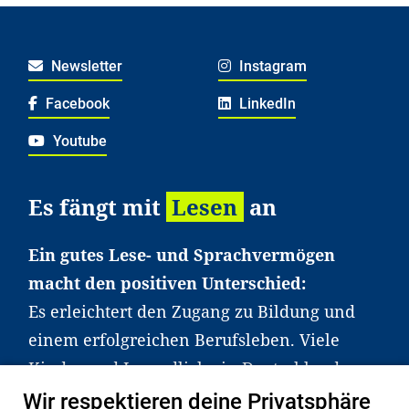
Newsletter
Instagram
Facebook
LinkedIn
Youtube
Es fängt mit
Lesen
an
Ein gutes Lese- und Sprachvermögen
macht den positiven Unterschied:
Es erleichtert den Zugang zu Bildung und
einem erfolgreichen Berufsleben. Viele
Kinder und Jugendliche in Deutschland
haben aber große Schwierigkeiten dabei.
Wir respektieren deine Privatsphäre