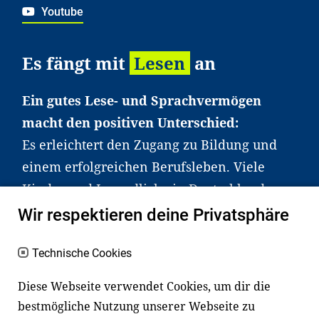
Youtube
Es fängt mit
Lesen
an
Ein gutes Lese- und Sprachvermögen
macht den positiven Unterschied:
Es erleichtert den Zugang zu Bildung und
einem erfolgreichen Berufsleben. Viele
Kinder und Jugendliche in Deutschland
haben aber große Schwierigkeiten dabei.
Wir respektieren deine Privatsphäre
Unser Angebot richtet sich deshalb gezielt
an Familien sowie an Erzieher*innen,
Technische Cookies
Lehrer*innen und andere
Diese Webseite verwendet Cookies, um dir die
Fachexpert*innen. Dafür arbeiten wir eng
bestmögliche Nutzung unserer Webseite zu