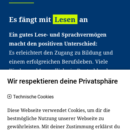
Es fängt mit
Lesen
an
Ein gutes Lese- und Sprachvermögen
macht den positiven Unterschied:
Es erleichtert den Zugang zu Bildung und
einem erfolgreichen Berufsleben. Viele
Kinder und Jugendliche in Deutschland
haben aber große Schwierigkeiten dabei.
Wir respektieren deine Privatsphäre
Unser Angebot richtet sich deshalb gezielt
an Familien sowie an Erzieher*innen,
Technische Cookies
Lehrer*innen und andere
Diese Webseite verwendet Cookies, um dir die
Fachexpert*innen. Dafür arbeiten wir eng
bestmögliche Nutzung unserer Webseite zu
mit Ministerien, wissenschaftlichen
gewährleisten. Mit deiner Zustimmung erklärst du