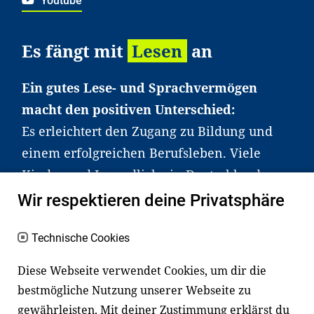
Youtube
Es fängt mit
Lesen
an
Ein gutes Lese- und Sprachvermögen
macht den positiven Unterschied:
Es erleichtert den Zugang zu Bildung und
einem erfolgreichen Berufsleben. Viele
Kinder und Jugendliche in Deutschland
haben aber große Schwierigkeiten dabei.
Wir respektieren deine Privatsphäre
Unser Angebot richtet sich deshalb gezielt
an Familien sowie an Erzieher*innen,
Technische Cookies
Lehrer*innen und andere
Diese Webseite verwendet Cookies, um dir die
Fachexpert*innen. Dafür arbeiten wir eng
bestmögliche Nutzung unserer Webseite zu
mit Ministerien, wissenschaftlichen
gewährleisten. Mit deiner Zustimmung erklärst du