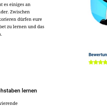
t es einiges an
inder. Zwischen
korieren dürfen eure
bet zu lernen und das
n.
Bewertu
chstaben lernen
ivierende