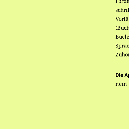
Förd
schri
Vorlä
(Buc
Buch
Sprac
Zuhö
Die A
nein