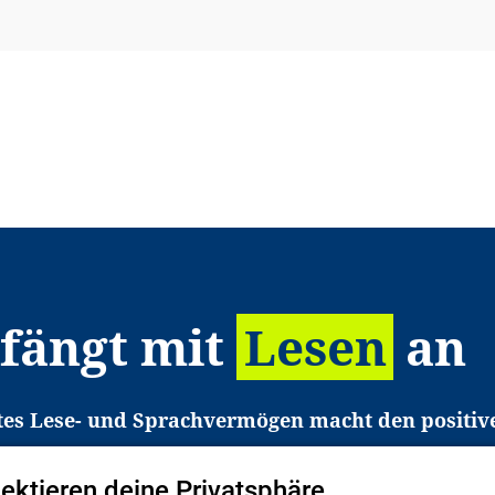
 fängt mit
Lesen
an
tes Lese- und Sprachvermögen macht den positiv
eichtert den Zugang zu Bildung und einem erfolgrei
pektieren deine Privatsphäre
liche in Deutschland haben aber große Schwierigkei