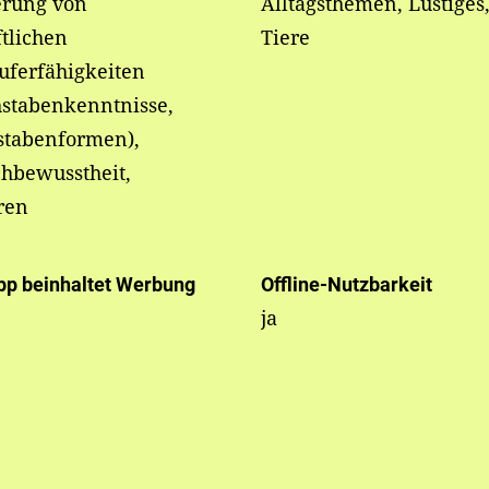
erung von
Alltagsthemen, Lustiges
ftlichen
Tiere
uferfähigkeiten
hstabenkenntnisse,
stabenformen),
hbewusstheit,
ren
pp beinhaltet Werbung
Offline-Nutzbarkeit
ja