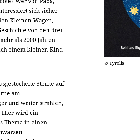
bote? Wer von Papa,
teressiert sich sicher
 den Kleinen Wagen,
Geschichte von den drei
mehr als 2000 Jahren
nach einem kleinen Kind
© Tyrolia
ausgestochene Sterne auf
erne am
er und weiter strahlen,
: Hier wird ein
es Thema in einen
chwarzen