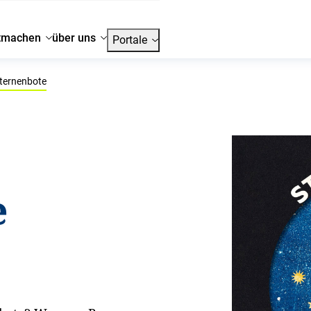
tmachen
über uns
Portale
ternenbote
e