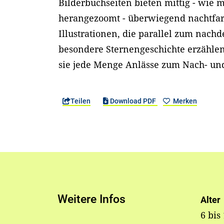
Bilderbuchseiten bieten mittig - wie 
herangezoomt - überwiegend nachtfarb
Illustrationen, die parallel zum nach
besondere Sternengeschichte erzählen
sie jede Menge Anlässe zum Nach- u
Teilen
Download PDF
Merken
Weitere Infos
Alter
6 bis