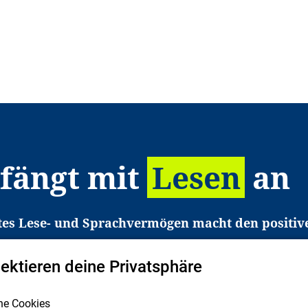
 fängt mit
Lesen
an
tes Lese- und Sprachvermögen macht den positiv
eichtert den Zugang zu Bildung und einem erfolgrei
pektieren deine Privatsphäre
liche in Deutschland haben aber große Schwierigkei
b gezielt an Familien sowie an Erzieher*innen, Le
he Cookies