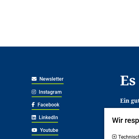
Es
Newsletter
Instagram
Ein gu
Facebook
Es erl
LinkedIn
Wir res
Jugend
deshal
Youtube
Technisc