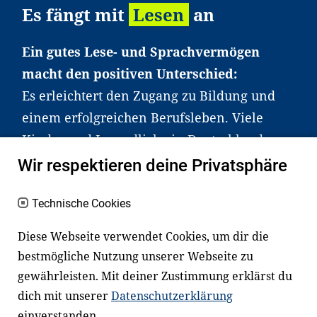
Es fängt mit
Lesen
an
Ein gutes Lese- und Sprachvermögen
macht den positiven Unterschied:
Es erleichtert den Zugang zu Bildung und
einem erfolgreichen Berufsleben. Viele
Kinder und Jugendliche in Deutschland
haben aber große Schwierigkeiten dabei.
Wir respektieren deine Privatsphäre
Unser Angebot richtet sich deshalb gezielt
an Familien sowie an Erzieher*innen,
Technische Cookies
Lehrer*innen und andere
Diese Webseite verwendet Cookies, um dir die
Fachexpert*innen. Dafür arbeiten wir eng
bestmögliche Nutzung unserer Webseite zu
mit Ministerien, wissenschaftlichen
gewährleisten. Mit deiner Zustimmung erklärst du
Einrichtungen, Verbänden, Unternehmen
dich mit unserer
Datenschutzerklärung
und anderen Stiftungen zusammen.
einverstanden.