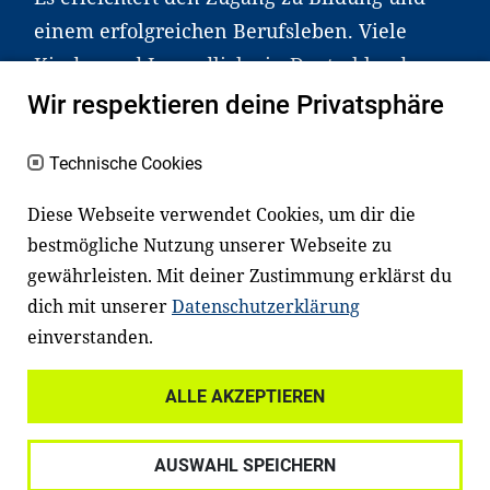
einem erfolgreichen Berufsleben. Viele
Kinder und Jugendliche in Deutschland
haben aber große Schwierigkeiten dabei.
Wir respektieren deine Privatsphäre
Unser Angebot richtet sich deshalb gezielt
an Familien sowie an Erzieher*innen,
Technische Cookies
Lehrer*innen und andere
Diese Webseite verwendet Cookies, um dir die
Fachexpert*innen. Dafür arbeiten wir eng
bestmögliche Nutzung unserer Webseite zu
mit Ministerien, wissenschaftlichen
gewährleisten. Mit deiner Zustimmung erklärst du
Einrichtungen, Verbänden, Unternehmen
dich mit unserer
Datenschutzerklärung
und anderen Stiftungen zusammen.
einverstanden.
ALLE AKZEPTIEREN
Widerrufsrecht
Datenschutz
AUSWAHL SPEICHERN