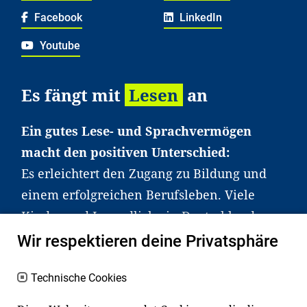
Facebook
LinkedIn
Youtube
Es fängt mit
Lesen
an
Ein gutes Lese- und Sprachvermögen
macht den positiven Unterschied:
Es erleichtert den Zugang zu Bildung und
einem erfolgreichen Berufsleben. Viele
Kinder und Jugendliche in Deutschland
haben aber große Schwierigkeiten dabei.
Wir respektieren deine Privatsphäre
Unser Angebot richtet sich deshalb gezielt
an Familien sowie an Erzieher*innen,
Technische Cookies
Lehrer*innen und andere