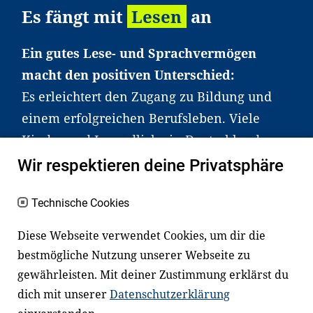
Es fängt mit
Lesen
an
Ein gutes Lese- und Sprachvermögen
macht den positiven Unterschied:
Es erleichtert den Zugang zu Bildung und
einem erfolgreichen Berufsleben. Viele
Kinder und Jugendliche in Deutschland
haben aber große Schwierigkeiten dabei.
Wir respektieren deine Privatsphäre
Unser Angebot richtet sich deshalb gezielt
an Familien sowie an Erzieher*innen,
Technische Cookies
Lehrer*innen und andere
Diese Webseite verwendet Cookies, um dir die
Fachexpert*innen. Dafür arbeiten wir eng
bestmögliche Nutzung unserer Webseite zu
mit Ministerien, wissenschaftlichen
gewährleisten. Mit deiner Zustimmung erklärst du
Einrichtungen, Verbänden, Unternehmen
dich mit unserer
Datenschutzerklärung