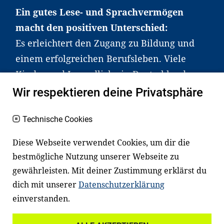
Ein gutes Lese- und Sprachvermögen
macht den positiven Unterschied:
Es erleichtert den Zugang zu Bildung und
einem erfolgreichen Berufsleben. Viele
Kinder und Jugendliche in Deutschland
haben aber große Schwierigkeiten dabei.
Wir respektieren deine Privatsphäre
Unser Angebot richtet sich deshalb gezielt
an Familien sowie an Erzieher*innen,
Technische Cookies
Lehrer*innen und andere
Diese Webseite verwendet Cookies, um dir die
Fachexpert*innen. Dafür arbeiten wir eng
bestmögliche Nutzung unserer Webseite zu
mit Ministerien, wissenschaftlichen
gewährleisten. Mit deiner Zustimmung erklärst du
Einrichtungen, Verbänden, Unternehmen
dich mit unserer
Datenschutzerklärung
und anderen Stiftungen zusammen.
einverstanden.