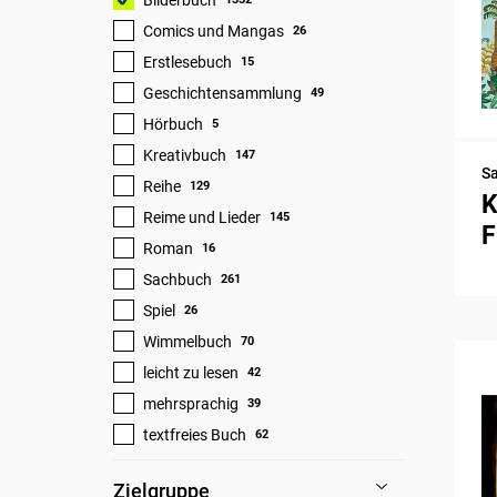
Comics und Mangas
26
Erstlesebuch
15
Geschichtensammlung
49
Hörbuch
5
Kreativbuch
147
S
Reihe
129
K
Reime und Lieder
145
F
Roman
16
Sachbuch
261
Spiel
26
Wimmelbuch
70
leicht zu lesen
42
mehrsprachig
39
textfreies Buch
62
Zielgruppe