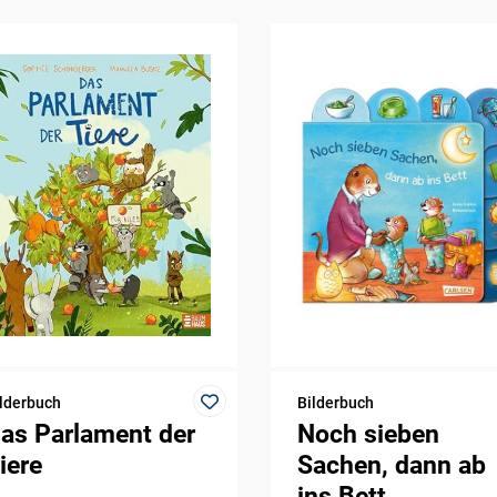
lderbuch
Bilderbuch
as Parlament der
Noch sieben
iere
Sachen, dann ab
ins Bett