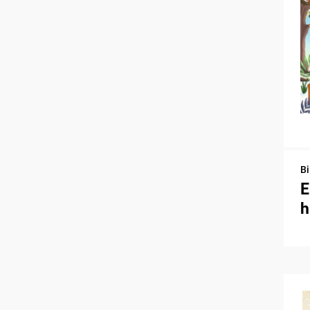
Bi
E
h