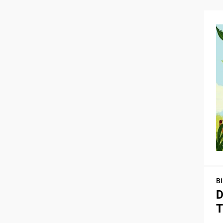
Bi
D
T