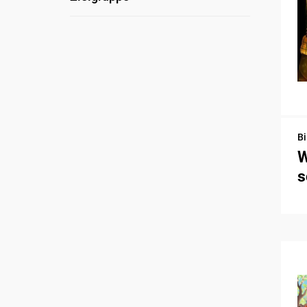
Bi
W
s