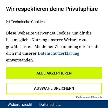
Es erleichtert den Zugang zu Bildung und
Wir respektieren deine Privatsphäre
einem erfolgreichen Berufsleben. Viele
Kinder und Jugendliche in Deutschland
Technische Cookies
haben aber große Schwierigkeiten dabei.
Unser Angebot richtet sich deshalb gezielt
Diese Webseite verwendet Cookies, um dir die
an Familien sowie an Erzieher*innen,
bestmögliche Nutzung unserer Webseite zu
gewährleisten. Mit deiner Zustimmung erklärst du
Lehrer*innen und andere
dich mit unserer
Datenschutzerklärung
Fachexpert*innen. Dafür arbeiten wir eng
einverstanden.
mit Ministerien, wissenschaftlichen
Einrichtungen, Verbänden, Unternehmen
ALLE AKZEPTIEREN
und anderen Stiftungen zusammen.
AUSWAHL SPEICHERN
Cookie optin by Olli machts
Widerrufsrecht
Datenschutz