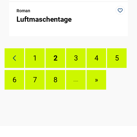
Roman
Luftmaschentage
1
2
3
4
5
6
7
8
»
....