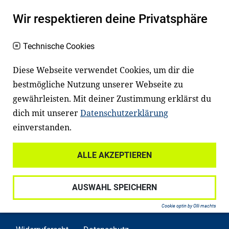
Es erleichtert den Zugang zu Bildung und
Wir respektieren deine Privatsphäre
einem erfolgreichen Berufsleben. Viele
Kinder und Jugendliche in Deutschland
Technische Cookies
haben aber große Schwierigkeiten dabei.
Diese Webseite verwendet Cookies, um dir die
Unser Angebot richtet sich deshalb gezielt
bestmögliche Nutzung unserer Webseite zu
an Familien sowie an Erzieher*innen,
gewährleisten. Mit deiner Zustimmung erklärst du
Lehrer*innen und andere
dich mit unserer
Datenschutzerklärung
Fachexpert*innen. Dafür arbeiten wir eng
einverstanden.
mit Ministerien, wissenschaftlichen
Einrichtungen, Verbänden, Unternehmen
ALLE AKZEPTIEREN
und anderen Stiftungen zusammen.
AUSWAHL SPEICHERN
Cookie optin by Olli machts