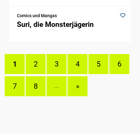
Comics und Mangas
Suri, die Monsterjägerin
1
2
3
4
5
6
7
8
»
....