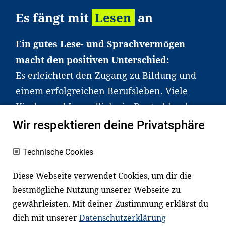
Es fängt mit
Lesen
an
Ein gutes Lese- und Sprachvermögen
macht den positiven Unterschied:
Es erleichtert den Zugang zu Bildung und
einem erfolgreichen Berufsleben. Viele
Kinder und Jugendliche in Deutschland
haben aber große Schwierigkeiten dabei.
Wir respektieren deine Privatsphäre
Unser Angebot richtet sich deshalb gezielt
an Familien sowie an Erzieher*innen,
Technische Cookies
Lehrer*innen und andere
Diese Webseite verwendet Cookies, um dir die
Fachexpert*innen. Dafür arbeiten wir eng
bestmögliche Nutzung unserer Webseite zu
mit Ministerien, wissenschaftlichen
gewährleisten. Mit deiner Zustimmung erklärst du
Einrichtungen, Verbänden, Unternehmen
dich mit unserer
Datenschutzerklärung