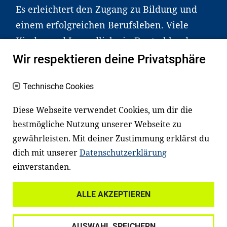
Es erleichtert den Zugang zu Bildung und
einem erfolgreichen Berufsleben. Viele
Kinder und Jugendliche in Deutschland
haben aber große Schwierigkeiten dabei.
Wir respektieren deine Privatsphäre
Unser Angebot richtet sich deshalb gezielt
an Familien sowie an Erzieher*innen,
Technische Cookies
Lehrer*innen und andere
Diese Webseite verwendet Cookies, um dir die
Fachexpert*innen. Dafür arbeiten wir eng
bestmögliche Nutzung unserer Webseite zu
mit Ministerien, wissenschaftlichen
gewährleisten. Mit deiner Zustimmung erklärst du
Einrichtungen, Verbänden, Unternehmen
dich mit unserer
Datenschutzerklärung
und anderen Stiftungen zusammen.
einverstanden.
ALLE AKZEPTIEREN
Widerrufsrecht
Datenschutz
AUSWAHL SPEICHERN