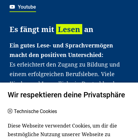
Youtube
Es fängt mit
Lesen
an
Ein gutes Lese- und Sprachvermögen
macht den positiven Unterschied:
Es erleichtert den Zugang zu Bildung und
einem erfolgreichen Berufsleben. Viele
Kinder und Jugendliche in Deutschland
haben aber große Schwierigkeiten dabei.
Wir respektieren deine Privatsphäre
Unser Angebot richtet sich deshalb gezielt
an Familien sowie an Erzieher*innen,
Technische Cookies
Lehrer*innen und andere
Diese Webseite verwendet Cookies, um dir die
Fachexpert*innen. Dafür arbeiten wir eng
bestmögliche Nutzung unserer Webseite zu