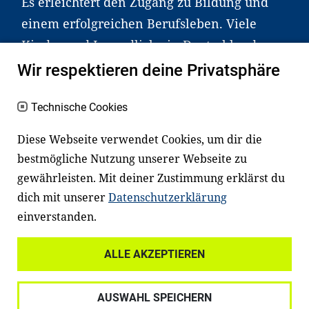
Es erleichtert den Zugang zu Bildung und
einem erfolgreichen Berufsleben. Viele
Kinder und Jugendliche in Deutschland
haben aber große Schwierigkeiten dabei.
Wir respektieren deine Privatsphäre
Unser Angebot richtet sich deshalb gezielt
an Familien sowie an Erzieher*innen,
Technische Cookies
Lehrer*innen und andere
Diese Webseite verwendet Cookies, um dir die
Fachexpert*innen. Dafür arbeiten wir eng
bestmögliche Nutzung unserer Webseite zu
mit Ministerien, wissenschaftlichen
gewährleisten. Mit deiner Zustimmung erklärst du
Einrichtungen, Verbänden, Unternehmen
dich mit unserer
Datenschutzerklärung
und anderen Stiftungen zusammen.
einverstanden.
ALLE AKZEPTIEREN
Widerrufsrecht
Datenschutz
AUSWAHL SPEICHERN