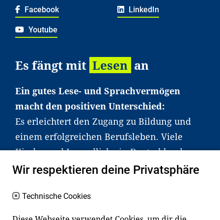
Facebook
LinkedIn
Youtube
Es fängt mit
Lesen
an
Ein gutes Lese- und Sprachvermögen
macht den positiven Unterschied:
Es erleichtert den Zugang zu Bildung und
einem erfolgreichen Berufsleben. Viele
Kinder und Jugendliche in Deutschland
haben aber große Schwierigkeiten dabei.
Wir respektieren deine Privatsphäre
Unser Angebot richtet sich deshalb gezielt
an Familien sowie an Erzieher*innen,
Technische Cookies
Lehrer*innen und andere
Diese Webseite verwendet Cookies, um dir die