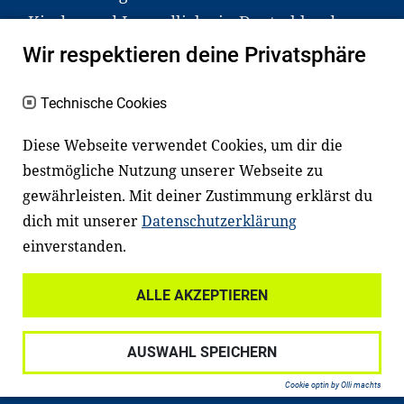
Kinder und Jugendliche in Deutschland
haben aber große Schwierigkeiten dabei.
Wir respektieren deine Privatsphäre
Unser Angebot richtet sich deshalb gezielt
an Familien sowie an Erzieher*innen,
Technische Cookies
Lehrer*innen und andere
Diese Webseite verwendet Cookies, um dir die
Fachexpert*innen. Dafür arbeiten wir eng
bestmögliche Nutzung unserer Webseite zu
mit Ministerien, wissenschaftlichen
gewährleisten. Mit deiner Zustimmung erklärst du
Einrichtungen, Verbänden, Unternehmen
dich mit unserer
Datenschutzerklärung
und anderen Stiftungen zusammen.
einverstanden.
ALLE AKZEPTIEREN
Widerrufsrecht
Datenschutz
AUSWAHL SPEICHERN
Haftungsausschluss
Impressum
Cookie optin by Olli machts