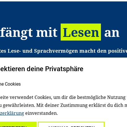
 fängt mit
Lesen
an
tes Lese- und Sprachvermögen macht den positiv
eichtert den Zugang zu Bildung und einem erfolgrei
pektieren deine Privatsphäre
liche in Deutschland haben aber große Schwierigkei
b gezielt an Familien sowie an Erzieher*innen, Le
he Cookies
pert*innen. Dafür arbeiten wir eng mit Ministerien
den, Unternehmen und anderen Stiftungen zusam
eite verwendet Cookies, um dir die bestmögliche Nutzung
u gewährleisten. Mit deiner Zustimmung erklärst du dich 
zerklärung
einverstanden.