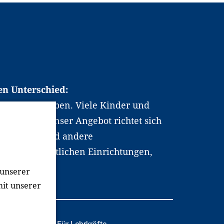
en Unterschied:
chen Berufsleben. Viele Kinder und
ten dabei. Unser Angebot richtet sich
hrer*innen und andere
, wissenschaftlichen Einrichtungen,
men.
 unserer
mit unserer