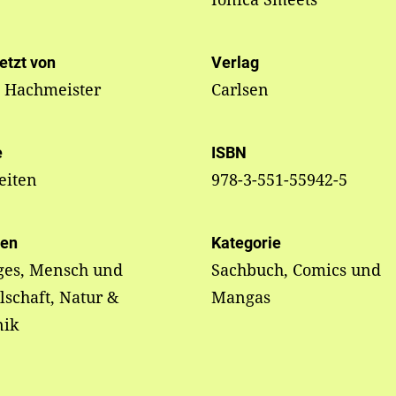
etzt von
Verlag
e Hachmeister
Carlsen
e
ISBN
eiten
978-3-551-55942-5
en
Kategorie
ges, Mensch und
Sachbuch, Comics und
lschaft, Natur &
Mangas
nik