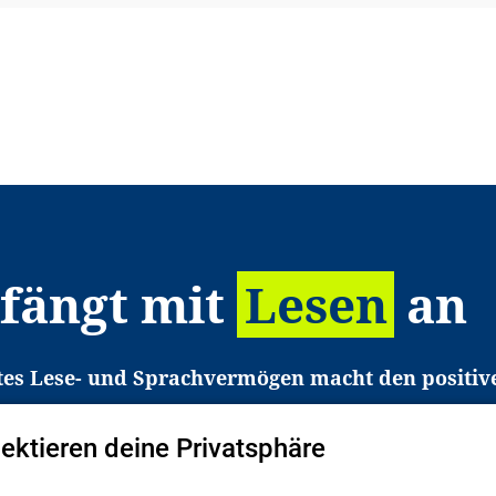
 fängt mit
Lesen
an
tes Lese- und Sprachvermögen macht den positiv
eichtert den Zugang zu Bildung und einem erfolgrei
pektieren deine Privatsphäre
liche in Deutschland haben aber große Schwierigkei
b gezielt an Familien sowie an Erzieher*innen, Le