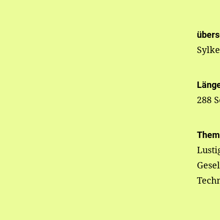
übers
Sylk
Läng
288 S
Them
Lusti
Gesel
Tech