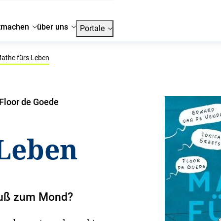
tmachen
über uns
Portale
athe fürs Leben
 Floor de Goede
 Leben
 Fuß zum Mond?