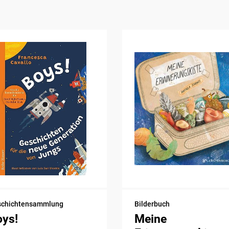
schichtensammlung
Bilderbuch
oys!
Meine