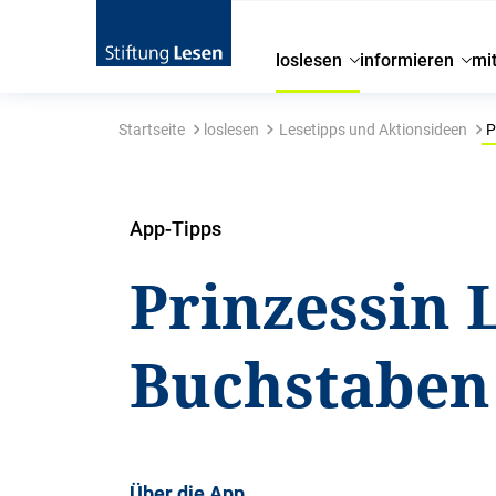
loslesen
informieren
mi
Startseite
loslesen
Lesetipps und Aktionsideen
P
App-Tipps
Prinzessin L
Buchstaben
Über die App