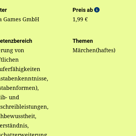
ter
Preis ab
la Games GmbH
1,99 €
etenzbereich
Themen
erung von
Märchen(haftes)
ftlichen
uferfähigkeiten
hstabenkenntnisse,
stabenformen),
ib- und
schreibleistungen,
hbewusstheit,
erständnis,
schatzerweiterung,