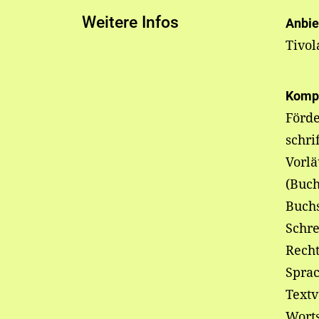
Weitere Infos
Anbie
Tivo
Komp
Förd
schri
Vorlä
(Buc
Buch
Schre
Recht
Sprac
Textv
Wort