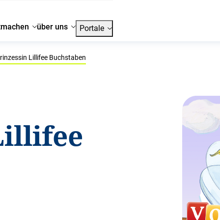
tmachen
über uns
Portale
rinzessin Lillifee Buchstaben
illifee