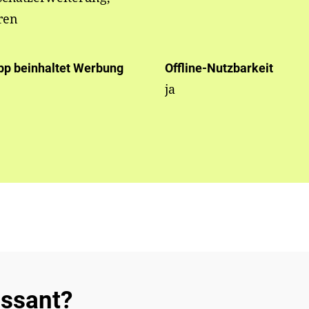
ren
pp beinhaltet Werbung
Offline-Nutzbarkeit
ja
essant?