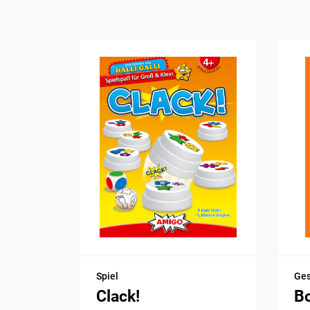
Spiel
Ge
Clack!
B