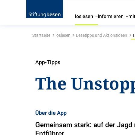
loslesen
informieren
mi
Startseite
loslesen
Lesetipps und Aktionsideen
T
App-Tipps
The Unstop
Über die App
Gemeinsam stark: auf der Jagd
Entführer