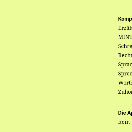
Komp
Erzäh
MINT
Schre
Recht
Sprac
Sprec
Wort
Zuhö
Die A
nein