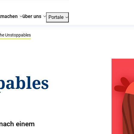
tmachen
über uns
Portale
he Unstoppables
pables
 nach einem