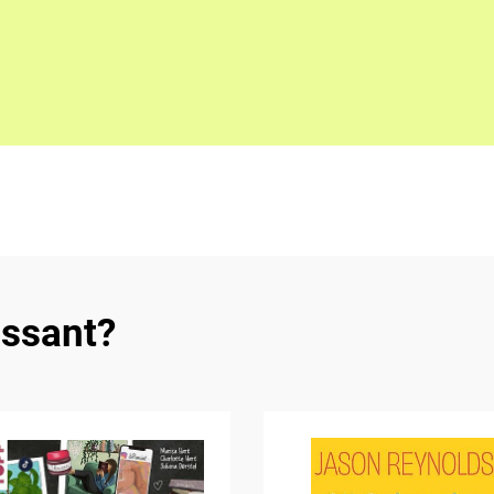
essant?