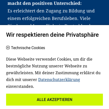
macht den positiven Unterschied:
Es erleichtert den Zugang zu Bildung und
einem erfolgreichen Berufsleben. Viele
Kinder und Jugendliche in Deutschland
haben aber große Schwierigkeiten dabei.
Wir respektieren deine Privatsphäre
Unser Angebot richtet sich deshalb gezielt
an Familien sowie an Erzieher*innen,
Technische Cookies
Lehrer*innen und andere
Diese Webseite verwendet Cookies, um dir die
Fachexpert*innen. Dafür arbeiten wir eng
bestmögliche Nutzung unserer Webseite zu
mit Ministerien, wissenschaftlichen
gewährleisten. Mit deiner Zustimmung erklärst du
Einrichtungen, Verbänden, Unternehmen
dich mit unserer
Datenschutzerklärung
und anderen Stiftungen zusammen.
einverstanden.
ALLE AKZEPTIEREN