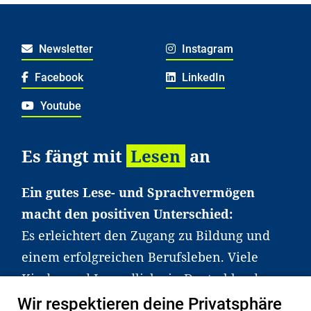
Newsletter
Instagram
Facebook
LinkedIn
Youtube
Es fängt mit
Lesen
an
Ein gutes Lese- und Sprachvermögen
macht den positiven Unterschied:
Es erleichtert den Zugang zu Bildung und
einem erfolgreichen Berufsleben. Viele
Kinder und Jugendliche in Deutschland
haben aber große Schwierigkeiten dabei.
Wir respektieren deine Privatsphäre