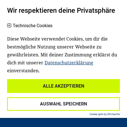
macht den positiven Unterschied:
Wir respektieren deine Privatsphäre
Es erleichtert den Zugang zu Bildung und
einem erfolgreichen Berufsleben. Viele
Technische Cookies
Kinder und Jugendliche in Deutschland
haben aber große Schwierigkeiten dabei.
Diese Webseite verwendet Cookies, um dir die
Unser Angebot richtet sich deshalb gezielt
bestmögliche Nutzung unserer Webseite zu
an Familien sowie an Erzieher*innen,
gewährleisten. Mit deiner Zustimmung erklärst du
dich mit unserer
Datenschutzerklärung
Lehrer*innen und andere
einverstanden.
Fachexpert*innen. Dafür arbeiten wir eng
mit Ministerien, wissenschaftlichen
ALLE AKZEPTIEREN
Einrichtungen, Verbänden, Unternehmen
und anderen Stiftungen zusammen.
AUSWAHL SPEICHERN
Cookie optin by Olli machts