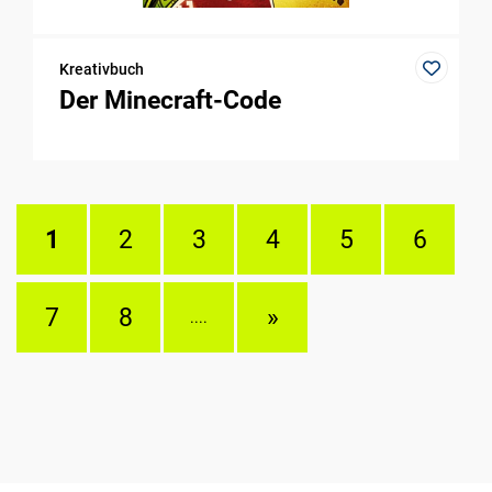
Kreativbuch
Der Minecraft-Code
1
2
3
4
5
6
7
8
»
....