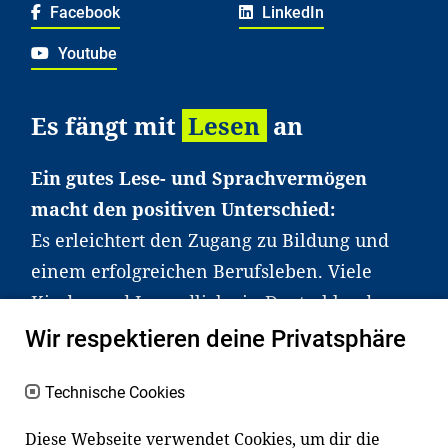
Facebook
LinkedIn
Youtube
Es fängt mit
Lesen
an
Ein gutes Lese- und Sprachvermögen
macht den positiven Unterschied:
Es erleichtert den Zugang zu Bildung und
einem erfolgreichen Berufsleben. Viele
Kinder und Jugendliche in Deutschland
haben aber große Schwierigkeiten dabei.
Wir respektieren deine Privatsphäre
Unser Angebot richtet sich deshalb gezielt
an Familien sowie an Erzieher*innen,
Technische Cookies
Lehrer*innen und andere
Diese Webseite verwendet Cookies, um dir die