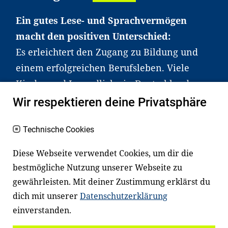
Ein gutes Lese- und Sprachvermögen
macht den positiven Unterschied:
Es erleichtert den Zugang zu Bildung und
einem erfolgreichen Berufsleben. Viele
Kinder und Jugendliche in Deutschland
haben aber große Schwierigkeiten dabei.
Wir respektieren deine Privatsphäre
Unser Angebot richtet sich deshalb gezielt
an Familien sowie an Erzieher*innen,
Technische Cookies
Lehrer*innen und andere
Diese Webseite verwendet Cookies, um dir die
Fachexpert*innen. Dafür arbeiten wir eng
bestmögliche Nutzung unserer Webseite zu
mit Ministerien, wissenschaftlichen
gewährleisten. Mit deiner Zustimmung erklärst du
Einrichtungen, Verbänden, Unternehmen
dich mit unserer
Datenschutzerklärung
und anderen Stiftungen zusammen.
einverstanden.