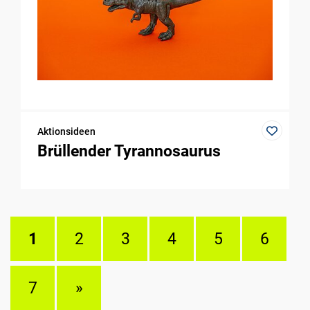
Aktionsideen
Brüllender Tyrannosaurus
1
2
3
4
5
6
7
»