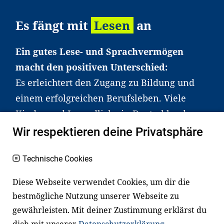
Es fängt mit
Lesen
an
Ein gutes Lese- und Sprachvermögen
macht den positiven Unterschied:
Es erleichtert den Zugang zu Bildung und
einem erfolgreichen Berufsleben. Viele
Kinder und Jugendliche in Deutschland
haben aber große Schwierigkeiten dabei.
Wir respektieren deine Privatsphäre
Unser Angebot richtet sich deshalb gezielt
an Familien sowie an Erzieher*innen,
Technische Cookies
Lehrer*innen und andere
Diese Webseite verwendet Cookies, um dir die
Fachexpert*innen. Dafür arbeiten wir eng
bestmögliche Nutzung unserer Webseite zu
mit Ministerien, wissenschaftlichen
gewährleisten. Mit deiner Zustimmung erklärst du
Einrichtungen, Verbänden, Unternehmen